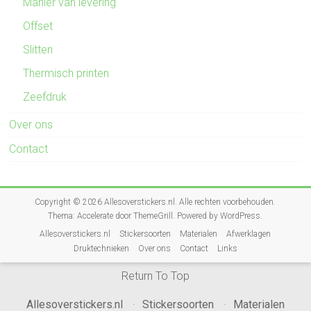
Manier van levering
Offset
Slitten
Thermisch printen
Zeefdruk
Over ons
Contact
Copyright © 2026
Allesoverstickers.nl
. Alle rechten voorbehouden.
Thema:
Accelerate
door ThemeGrill. Powered by
WordPress
.
Allesoverstickers.nl
Stickersoorten
Materialen
Afwerklagen
Druktechnieken
Over ons
Contact
Links
Return To Top
Allesoverstickers.nl
Stickersoorten
Materialen