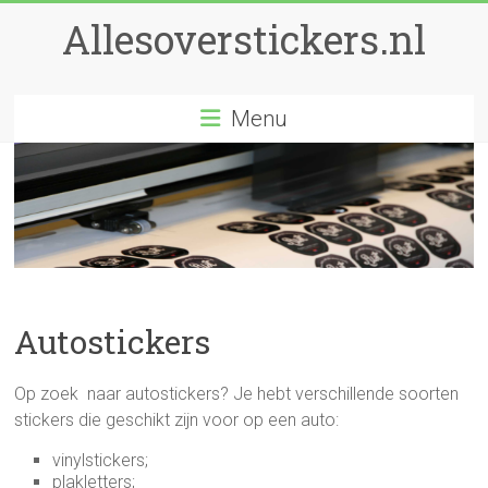
Ga
Allesoverstickers.nl
naar
inhoud
Menu
Autostickers
Op zoek naar autostickers? Je hebt verschillende soorten
stickers die geschikt zijn voor op een auto:
vinylstickers;
plakletters;