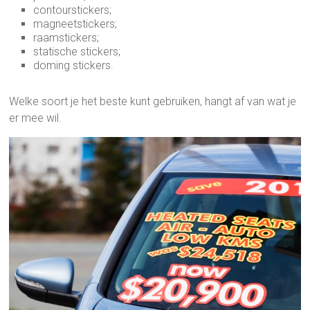
contourstickers;
magneetstickers;
raamstickers;
statische stickers;
doming stickers.
Welke soort je het beste kunt gebruiken, hangt af van wat je
er mee wil.