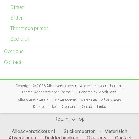
Offset
Slitten
Thermisch printen
Zeefdruk
Over ons
Contact
Copyright © 2026
Allesoverstickers.nl
. Alle rechten voorbehouden.
Thema:
Accelerate
door ThemeGrill. Powered by
WordPress
.
Allesoverstickers.nl
Stickersoorten
Materialen
Afwerklagen
Druktechnieken
Over ons
Contact
Links
Return To Top
Allesoverstickers.nl
Stickersoorten
Materialen
Afwerklagen
Druktechnieken
Over ons
Contact